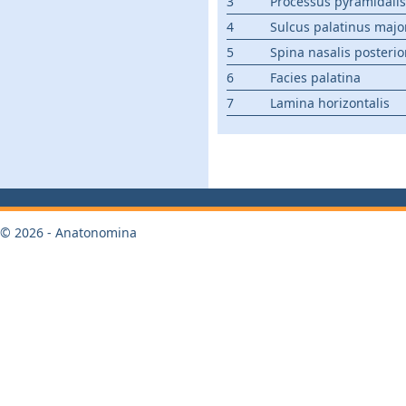
3
Processus pyramidalis
4
Sulcus palatinus majo
5
Spina nasalis posterio
6
Facies palatina
7
Lamina horizontalis
© 2026 - Anatonomina