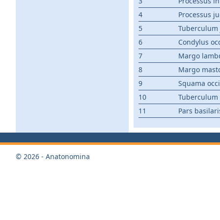
3
Processus in
4
Processus ju
5
Tuberculum 
6
Condylus occ
7
Margo lamb
8
Margo mast
9
Squama occip
10
Tuberculum
11
Pars basilari
© 2026 - Anatonomina