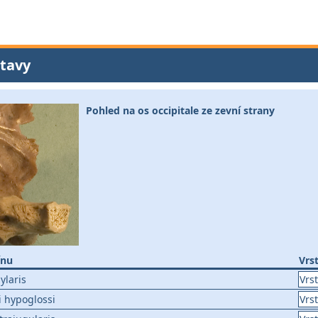
tavy
Pohled na os occipitale ze zevní strany
ínu
Vrs
ylaris
Vrs
i hypoglossi
Vrs