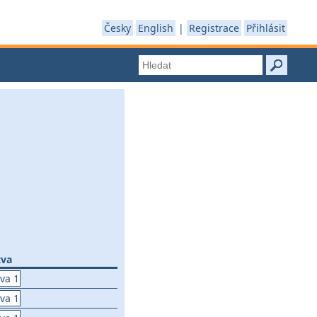
Česky
English
|
Registrace
Přihlásit
tva
tva 1
tva 1