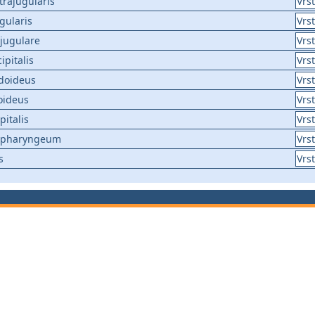
trajugularis
Vrs
gularis
Vrs
jugulare
Vrs
ipitalis
Vrs
doideus
Vrs
oideus
Vrs
italis
Vrs
 pharyngeum
Vrs
s
Vrs