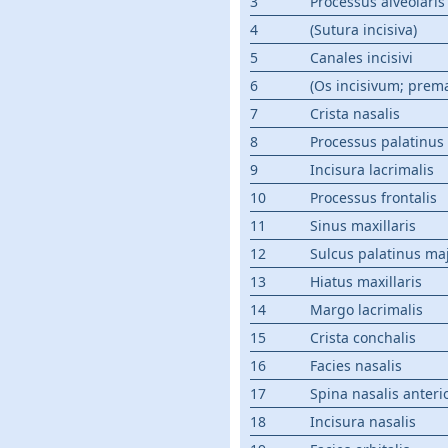
3
Processus alveolaris
4
(Sutura incisiva)
5
Canales incisivi
6
(Os incisivum; prema
7
Crista nasalis
8
Processus palatinus
9
Incisura lacrimalis
10
Processus frontalis
11
Sinus maxillaris
12
Sulcus palatinus ma
13
Hiatus maxillaris
14
Margo lacrimalis
15
Crista conchalis
16
Facies nasalis
17
Spina nasalis anteri
18
Incisura nasalis