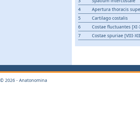
3
Spatium intercostale
4
Apertura thoracis supe
5
Cartilago costalis
6
Costae fluctuantes [XI-
7
Costae spuriae [VIII-XII
© 2026 - Anatonomina