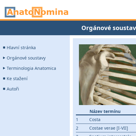
Orgánové soustav
Hlavní stránka
Orgánové soustavy
Terminologia Anatomica
Ke stažení
Autoři
Název termínu
1
Costa
2
Costae verae [I-VII]