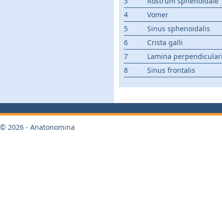
3
Rostrum sphenoidale
4
Vomer
5
Sinus sphenoidalis
6
Crista galli
7
Lamina perpendicular
8
Sinus frontalis
© 2026 - Anatonomina