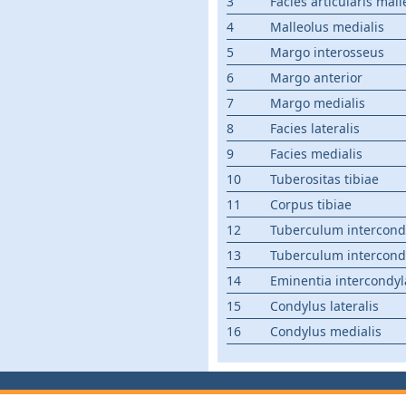
3
Facies articularis mall
4
Malleolus medialis
5
Margo interosseus
6
Margo anterior
7
Margo medialis
8
Facies lateralis
9
Facies medialis
10
Tuberositas tibiae
11
Corpus tibiae
12
Tuberculum intercondy
13
Tuberculum intercond
14
Eminentia intercondyl
15
Condylus lateralis
16
Condylus medialis