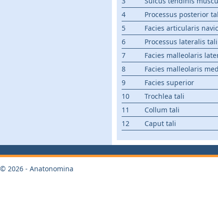
3
Sulcus tendinis musculi
4
Processus posterior tal
5
Facies articularis navi
6
Processus lateralis tali
7
Facies malleolaris late
8
Facies malleolaris med
9
Facies superior
10
Trochlea tali
11
Collum tali
12
Caput tali
© 2026 - Anatonomina