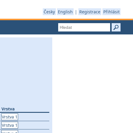
Česky
English
|
Registrace
Přihlásit
Vrstva
Vrstva 1
Vrstva 1