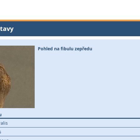
tavy
Pohled na fibulu zepředu
u
alis
s