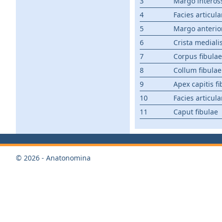
3
Margo interos
4
Facies articula
5
Margo anterio
6
Crista mediali
7
Corpus fibulae
8
Collum fibulae
9
Apex capitis f
10
Facies articula
11
Caput fibulae
© 2026 - Anatonomina