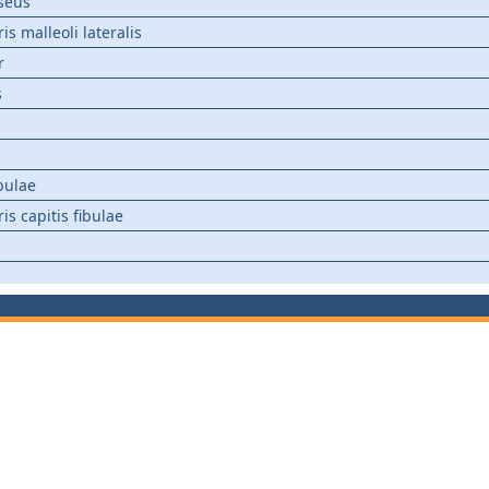
seus
ris malleoli lateralis
r
s
ibulae
ris capitis fibulae