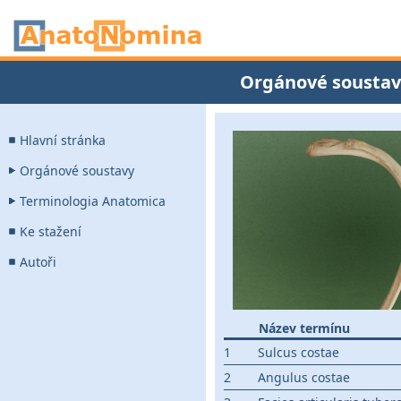
Orgánové soustav
Hlavní stránka
Orgánové soustavy
Terminologia Anatomica
Ke stažení
Autoři
Název termínu
1
Sulcus costae
2
Angulus costae