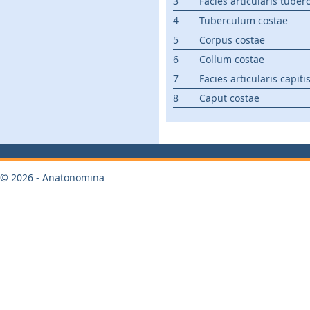
3
Facies articularis tuber
4
Tuberculum costae
5
Corpus costae
6
Collum costae
7
Facies articularis capiti
8
Caput costae
© 2026 - Anatonomina