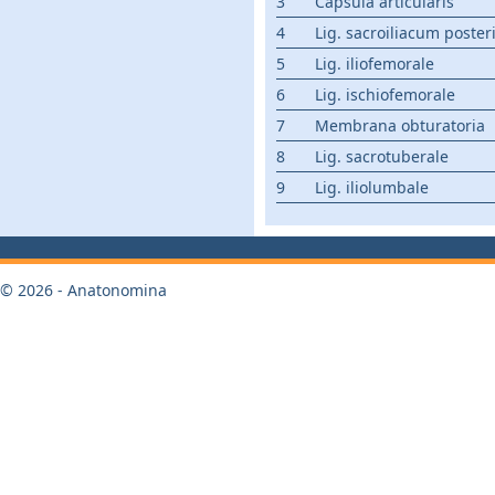
3
Capsula articularis
4
Lig. sacroiliacum poster
5
Lig. iliofemorale
6
Lig. ischiofemorale
7
Membrana obturatoria
8
Lig. sacrotuberale
9
Lig. iliolumbale
© 2026 - Anatonomina