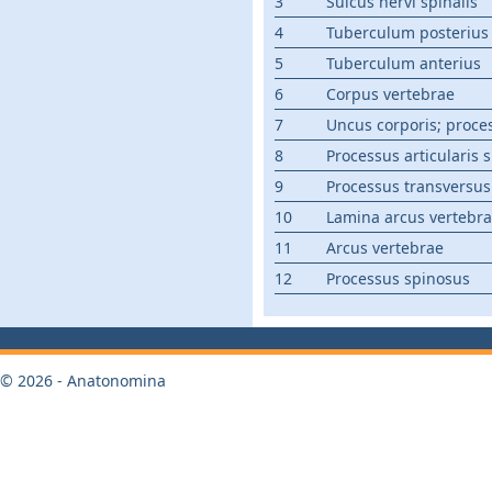
3
Sulcus nervi spinalis
4
Tuberculum posterius
5
Tuberculum anterius
6
Corpus vertebrae
7
Uncus corporis; proce
8
Processus articularis 
9
Processus transversus
10
Lamina arcus vertebr
11
Arcus vertebrae
12
Processus spinosus
© 2026 - Anatonomina