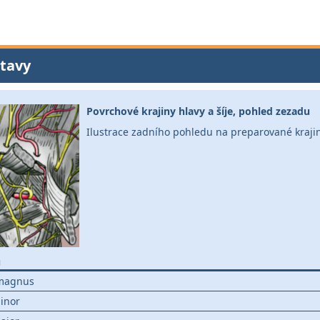
tavy
Povrchové krajiny hlavy a šíje, pohled zezadu
Ilustrace zadního pohledu na preparované krajiny
u
 magnus
minor