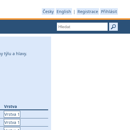
Česky
English
|
Registrace
Přihlásit
 týlu a hlavy.
Vrstva
Vrstva 1
Vrstva 1