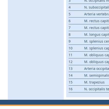
3
N. occipitalis 
4
N. suboccipital
5
Arteria vertebr
6
M. rectus capit
7
M. rectus capit
8
M. longus capit
9
M. splenius cer
10
M. splenius cap
11
M. obliquus cap
12
M. obliquus cap
13
Arteria occipita
14
M. semispinalis
15
M. trapezius
16
N. occipitalis t