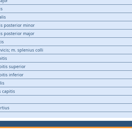
major
is
alis
is posterior minor
is posterior major
is
vicis; m. splenius colli
itis
itis superior
itis inferior
lis
 capitis
ertius