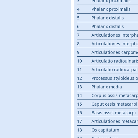
3
Phalanx proximalis
4
Phalanx proximalis
5
Phalanx distalis
6
Phalanx distalis
7
Articulationes inter
8
Articulationes inter
9
Articulationes carpom
10
Articulatio radioulnaris
11
Articulatio radiocarpal
12
Processus styloideus os
13
Phalanx media
14
Corpus ossis metacarp
15
Caput ossis metacarpi
16
Basis ossis metacarpi
17
Articulationes metac
18
Os capitatum