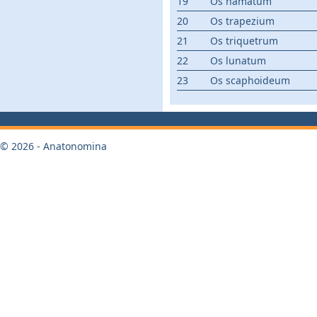
19
Os hamatum
20
Os trapezium
21
Os triquetrum
22
Os lunatum
23
Os scaphoideum
© 2026 - Anatonomina