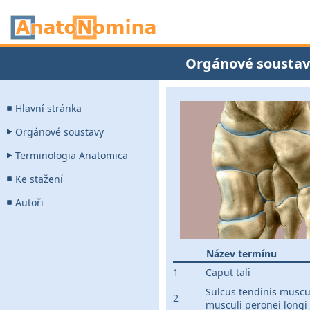
Orgánové soustav
Hlavní stránka
Orgánové soustavy
Terminologia Anatomica
Ke stažení
Autoři
Název termínu
1
Caput tali
Sulcus tendinis musculi
2
musculi peronei longi