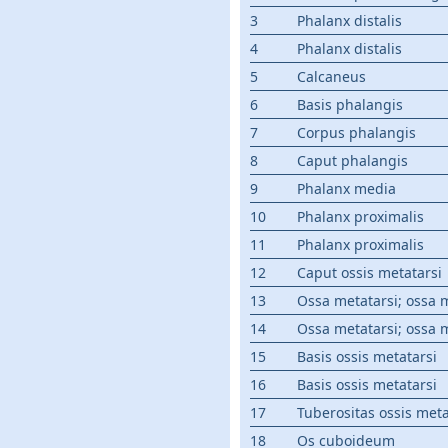
3
Phalanx distalis
4
Phalanx distalis
5
Calcaneus
6
Basis phalangis
7
Corpus phalangis
8
Caput phalangis
9
Phalanx media
10
Phalanx proximalis
11
Phalanx proximalis
12
Caput ossis metatarsi
13
Ossa metatarsi; ossa m
14
Ossa metatarsi; ossa m
15
Basis ossis metatarsi
16
Basis ossis metatarsi
17
Tuberositas ossis metat
18
Os cuboideum