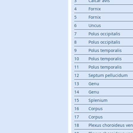
3
Calcar avis
4
Fornix
5
Fornix
6
Uncus
7
Polus occipitalis
8
Polus occipitalis
9
Polus temporalis
10
Polus temporalis
11
Polus temporalis
12
Septum pellucidum
13
Genu
14
Genu
15
Splenium
16
Corpus
17
Corpus
18
Plexus choroideus ventr