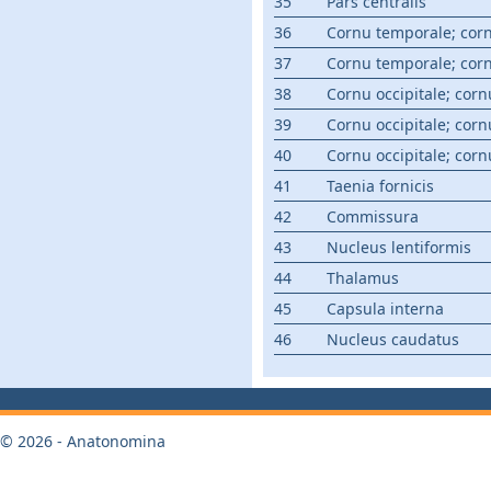
35
Pars centralis
36
Cornu temporale; corn
37
Cornu temporale; corn
38
Cornu occipitale; corn
39
Cornu occipitale; corn
40
Cornu occipitale; corn
41
Taenia fornicis
42
Commissura
43
Nucleus lentiformis
44
Thalamus
45
Capsula interna
46
Nucleus caudatus
© 2026 - Anatonomina