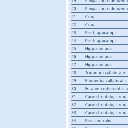
19
Plexus choroideus ventr
20
Plexus choroideus ventr
21
Crus
22
Crus
23
Pes hippocampi
24
Pes hippocampi
25
Hippocampus
26
Hippocampus
27
Hippocampus
28
Trigonum collaterale
29
Eminentia collateralis
30
Foramen interventricu
31
Cornu frontale; cornu
32
Cornu frontale; cornu
33
Cornu frontale; cornu
34
Pars centralis