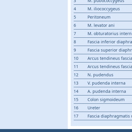
3
M. pubococcygeus
4
M. iliococcygeus
5
Peritoneum
6
M. levator ani
7
M. obturatorius inter
8
Fascia inferior diaphr
9
Fascia superior diaph
10
Arcus tendineus fascia
11
Arcus tendineus fascia
12
N. pudendus
13
V. pudenda interna
14
A. pudenda interna
15
Colon sigmoideum
16
Ureter
17
Fascia diaphragmatis 