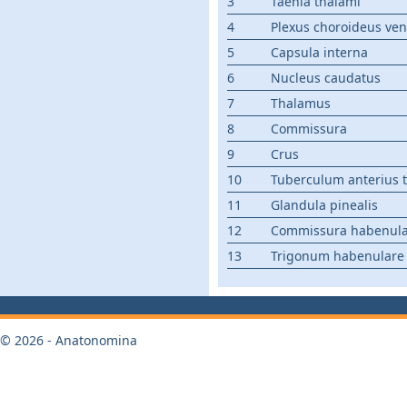
3
Taenia thalami
4
Plexus choroideus ventr
5
Capsula interna
6
Nucleus caudatus
7
Thalamus
8
Commissura
9
Crus
10
Tuberculum anterius 
11
Glandula pinealis
12
Commissura habenul
13
Trigonum habenulare
© 2026 - Anatonomina