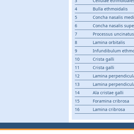
3
Cellulae ethmoidale
4
Bulla ethmoidalis
5
Concha nasalis med
6
Concha nasalis supe
7
Processus uncinatus
8
Lamina orbitalis
9
Infundibulum ethmo
10
Crista galli
11
Crista galli
12
Lamina perpendicul
13
Lamina perpendicul
14
Ala cristae galli
15
Foramina cribrosa
16
Lamina cribrosa