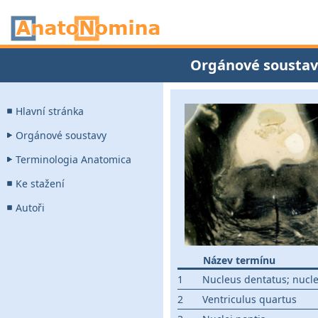
Orgánové soustav
Hlavní stránka
Orgánové soustavy
Terminologia Anatomica
Ke stažení
Autoři
Název termínu
1
Nucleus dentatus; nucleu
2
Ventriculus quartus