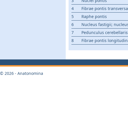
3
Nuclei pontis
4
Fibrae pontis transvers
5
Raphe pontis
6
Nucleus fastigii; nucleu
7
Pedunculus cerebellari
8
Fibrae pontis longitudin
© 2026 - Anatonomina