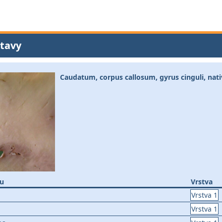
tavy
Caudatum, corpus callosum, gyrus cinguli, nati
nu
Vrstva
Vrstva 1
Vrstva 1