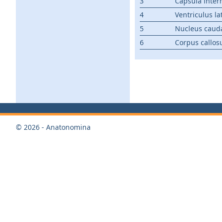
3
Capsula inter
4
Ventriculus la
5
Nucleus caud
6
Corpus callo
© 2026 - Anatonomina