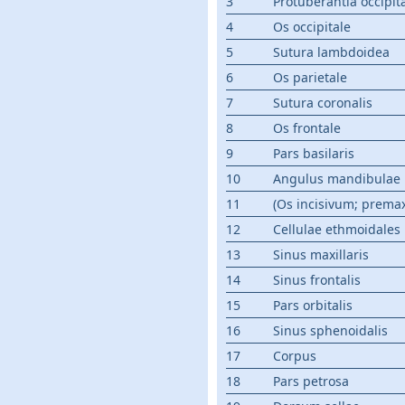
3
Protuberantia occipita
4
Os occipitale
5
Sutura lambdoidea
6
Os parietale
7
Sutura coronalis
8
Os frontale
9
Pars basilaris
10
Angulus mandibulae
11
(Os incisivum; premax
12
Cellulae ethmoidales
13
Sinus maxillaris
14
Sinus frontalis
15
Pars orbitalis
16
Sinus sphenoidalis
17
Corpus
18
Pars petrosa