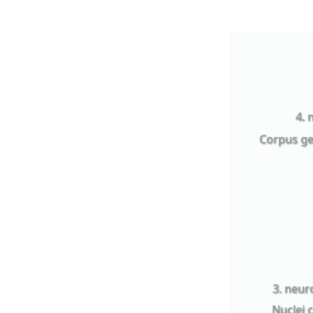
4. 
Corpus ge
3. neur
Nuclei c