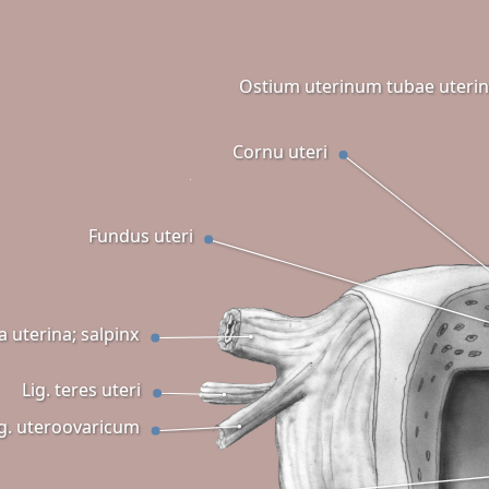
Ostium uterinum tubae uteri
Cornu uteri
Fundus uteri
 uterina; salpinx
Lig. teres uteri
lig. uteroovaricum