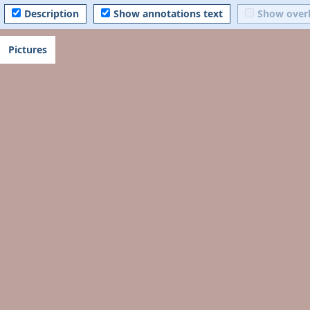
Description
Show annotations text
Show over
Pictures