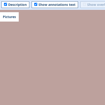
Description
Show annotations text
Show over
Pictures