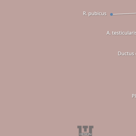
R. pubicus
A. testiculari
Ductus 
P