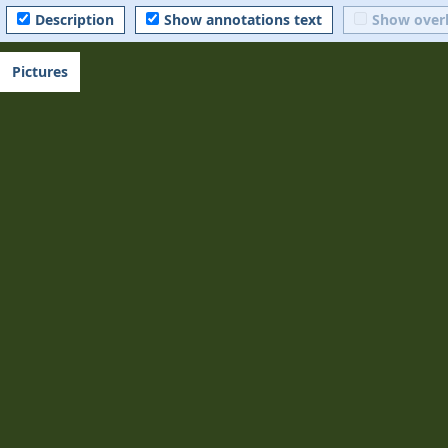
Description
Show annotations text
Show over
Pictures