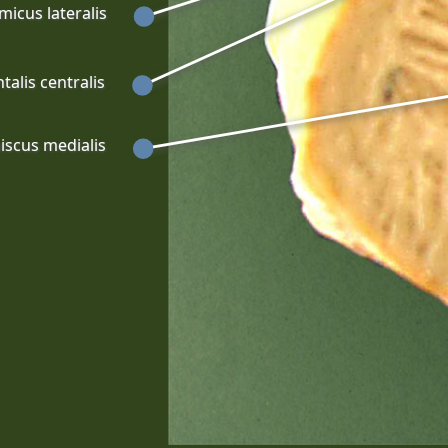
micus lateralis
alis centralis
scus medialis