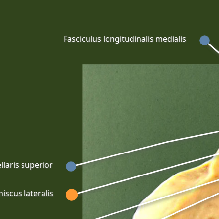
Fasciculus longitudinalis medialis
laris superior
iscus lateralis