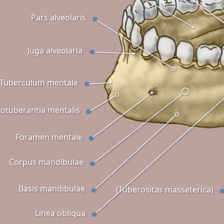
Pars alveolaris
Juga alveolaria
Tuberculum mentale
otuberantia mentalis
Foramen mentale
Corpus mandibulae
Basis mandibulae
(Tuberositas masseterica)
Linea obliqua