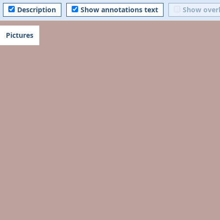
Description
Show annotations text
Show over
Pictures