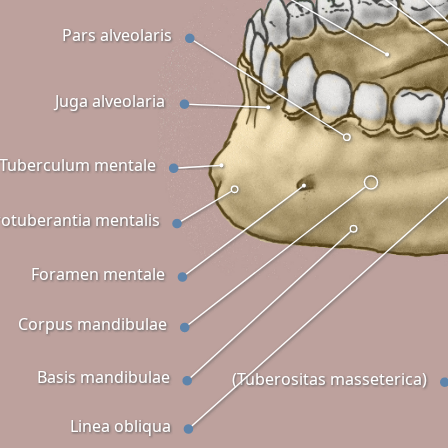
Pars alveolaris
Juga alveolaria
Tuberculum mentale
otuberantia mentalis
Foramen mentale
Corpus mandibulae
Basis mandibulae
(Tuberositas masseterica)
Linea obliqua