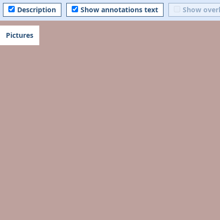
Description
Show annotations text
Show over
Pictures