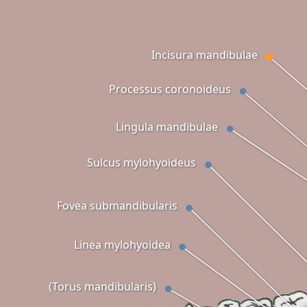
Incisura mandibulae
Processus coronoideus
Lingula mandibulae
Sulcus mylohyoideus
Fovea submandibularis
Linea mylohyoidea
(Torus mandibularis)