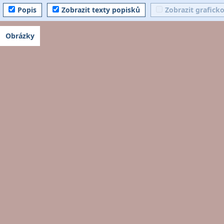
Popis
Zobrazit texty popisků
Zobrazit grafick
Obrázky