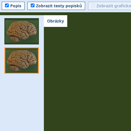
Popis
Zobrazit texty popisků
Zobrazit grafick
Obrázky