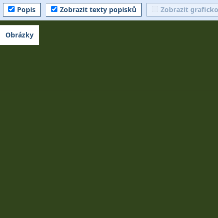
Popis
Zobrazit texty popisků
Zobrazit grafick
Obrázky