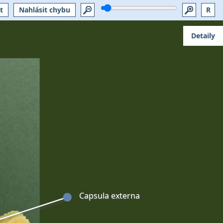
t
Nahlásit chybu
R
Detaily
Capsula externa