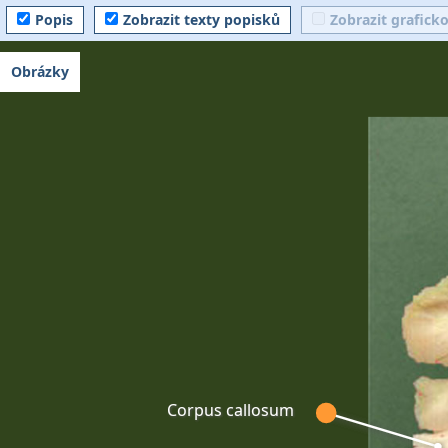
Popis
Zobrazit texty popisků
Zobrazit grafick
Obrázky
Corpus callosum