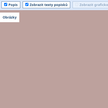
Popis
Zobrazit texty popisků
Zobrazit grafick
Obrázky