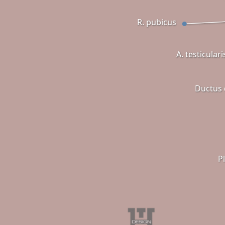
R. pubicus
A. testiculari
Ductus 
P