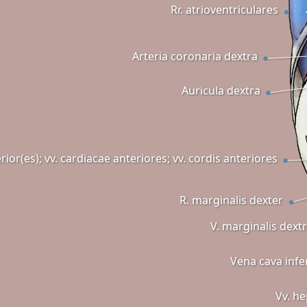
Rr. atrioventriculares
Arteria coronaria dextra
Auricula dextra
erior(es); vv. cardiacae anteriores; vv. cordis anteriores
R. marginalis dexter
V. marginalis dext
Vena cava infe
Vv. h