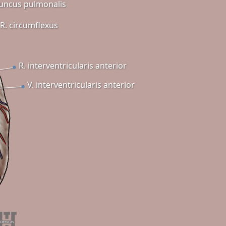
uncus pulmonalis
R. circumflexus
R. interventricularis anterior
V. interventricularis anterior