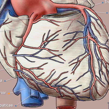
Tr
ra
rior
epaticae