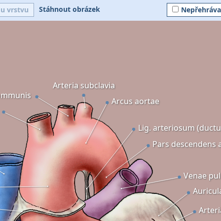
Stáhnout obrázek
ou vrstvu
Nepřehráva
Arteria subclavia
communis
Arcus aortae
Lig. arteriosum (ductus
Pars descendens 
Venae pu
Auricul
Arteri