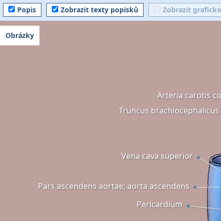
Popis
Zobrazit texty popisků
Zobrazit grafick
Obrázky
Arteria carotis 
Truncus brachiocephalicus
Vena cava superior
Pars ascendens aortae; aorta ascendens
Pericardium