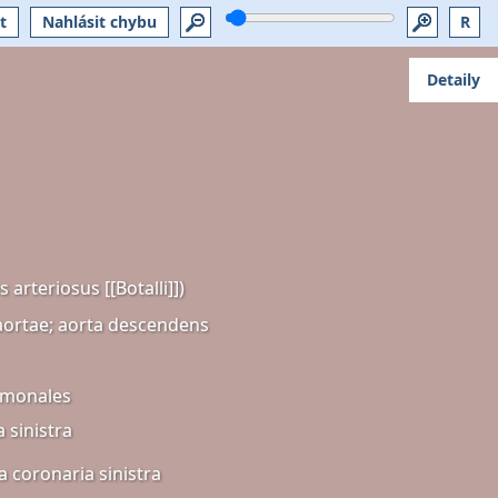
t
Nahlásit chybu
R
Detaily
 arteriosus [[Botalli]])
aortae; aorta descendens
lmonales
a sinistra
a coronaria sinistra