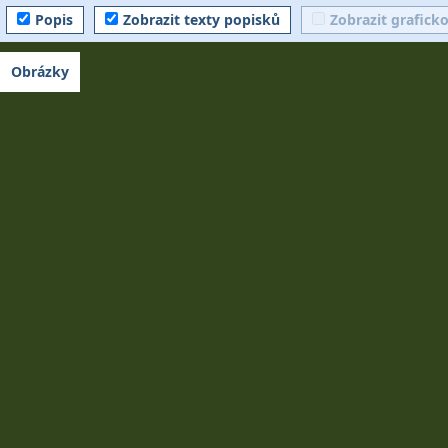
Popis
Zobrazit texty popisků
Zobrazit grafick
Obrázky