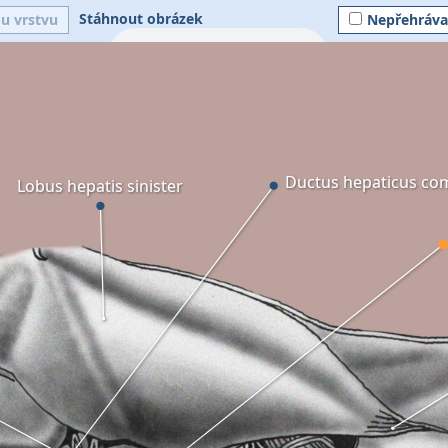
Stáhnout obrázek
ou vrstvu
Nepřehráva
Ductus hepaticus c
Lobus hepatis sinister