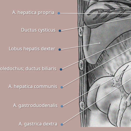
A. hepatica propria
Ductus cysticus
Lobus hepatis dexter
oledochus; ductus biliaris
A. hepatica communis
A. gastroduodenalis
A. gastrica dextra