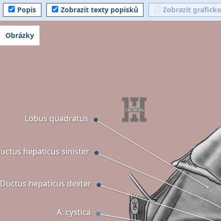
Popis
Zobrazit texty popisků
Zobrazit grafick
Obrázky
Lobus quadratus
uctus hepaticus sinister
Ductus hepaticus dexter
A. cystica