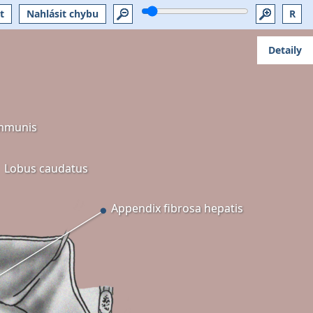
t
Nahlásit chybu
R
Detaily
ommunis
Lobus caudatus
Appendix fibrosa hepatis