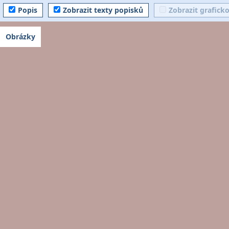
Popis
Zobrazit texty popisků
Zobrazit grafick
Obrázky