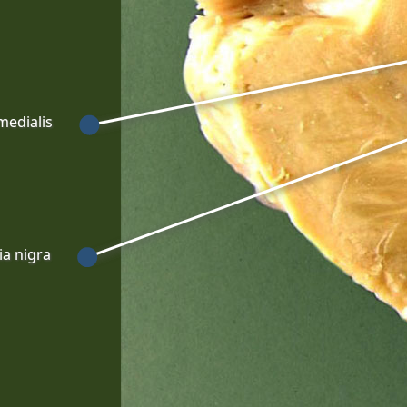
medialis
ia nigra