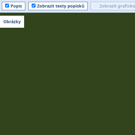
Popis
Zobrazit texty popisků
Zobrazit grafick
Obrázky