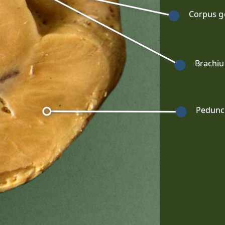
Corpus g
Brachium
Peduncu