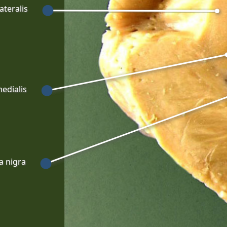
ateralis
edialis
a nigra