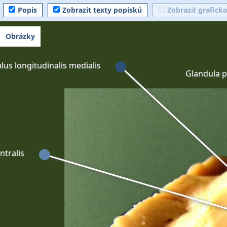
Popis
Zobrazit texty popisků
Zobrazit grafick
Obrázky
lus longitudinalis medialis
Glandula p
ntralis