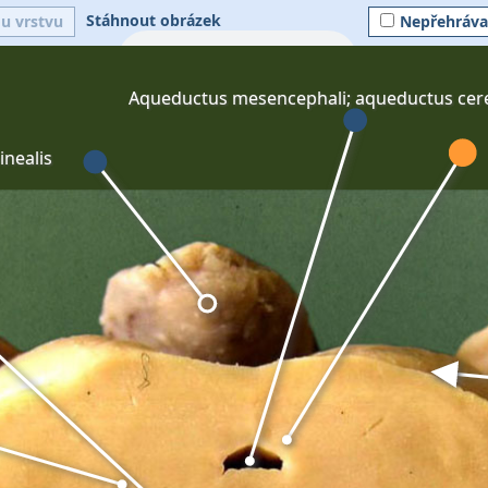
Stáhnout obrázek
ou vrstvu
Nepřehráva
Aqueductus mesencephali; aqueductus cerebr
inealis