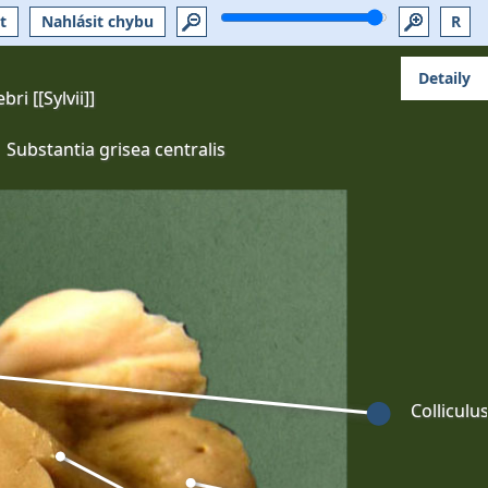
t
Nahlásit chybu
R
Detaily
i [[Sylvii]]
Substantia grisea centralis
Colliculu