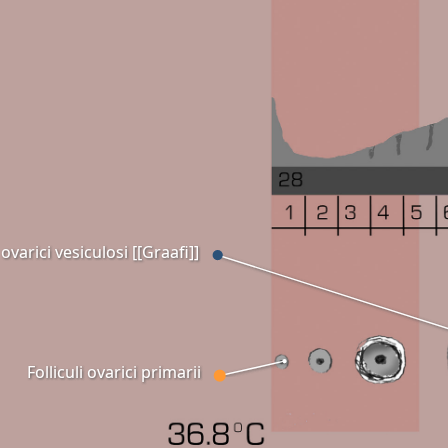
i ovarici vesiculosi [[Graafi]]
Folliculi ovarici primarii