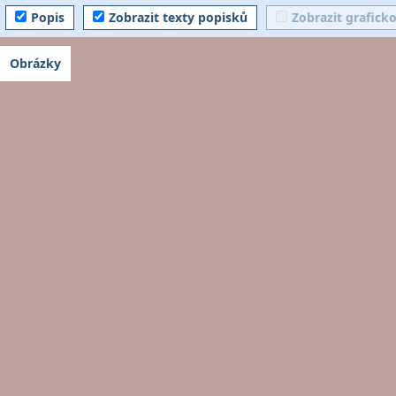
Popis
Zobrazit texty popisků
Zobrazit grafick
Obrázky