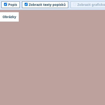
Popis
Zobrazit texty popisků
Zobrazit grafick
Obrázky