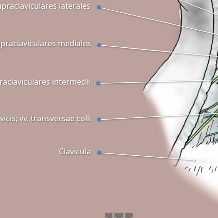
upraclaviculares laterales
praclaviculares mediales
raclaviculares intermedii
icis; vv. transversae colli
Clavicula