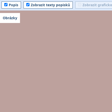
Popis
Zobrazit texty popisků
Zobrazit grafick
Obrázky