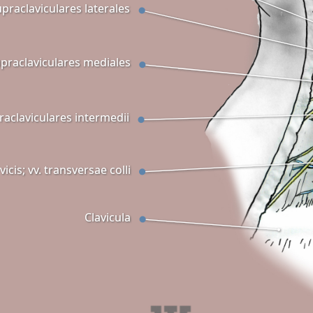
upraclaviculares laterales
praclaviculares mediales
raclaviculares intermedii
icis; vv. transversae colli
Clavicula