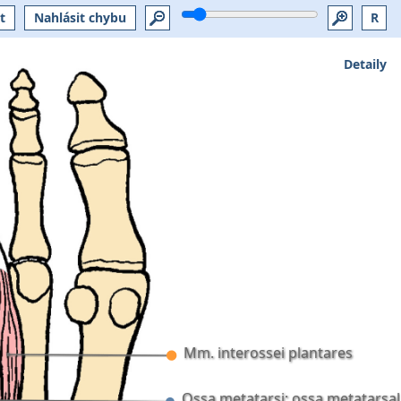
t
Nahlásit chybu
R
Detaily
Mm. interossei plantares
Ossa metatarsi; ossa metatarsalia