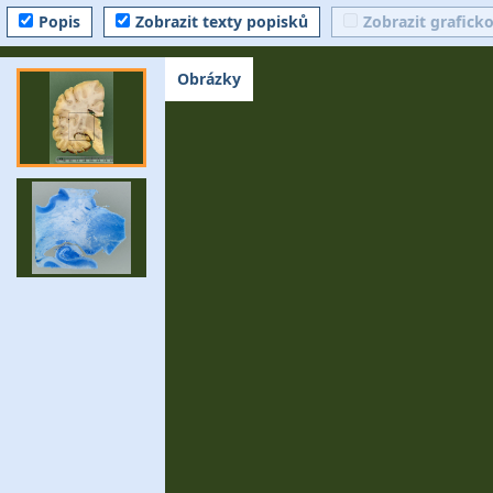
Popis
Zobrazit texty popisků
Zobrazit grafick
Obrázky