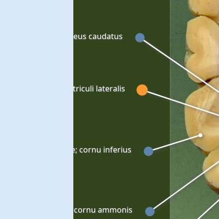
Nucleus caudatus
exus choroideus ventriculi lateralis
Cornu temporale; cornu inferius
pocampus proprius; cornu ammonis