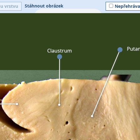
Stáhnout obrázek
ou vrstvu
Nepřehráva
Puta
Claustrum