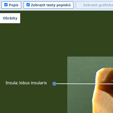
Popis
Zobrazit texty popisků
Zobrazit grafick
Obrázky
Insula; lobus insularis