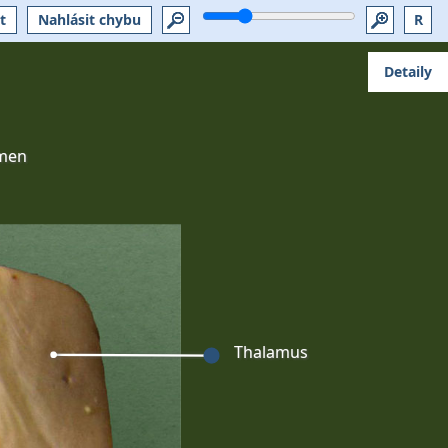
t
Nahlásit chybu
R
Detaily
men
Thalamus