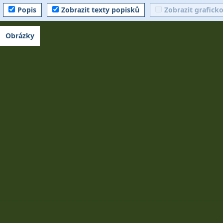
Popis
Zobrazit texty popisků
Zobrazit grafick
Obrázky