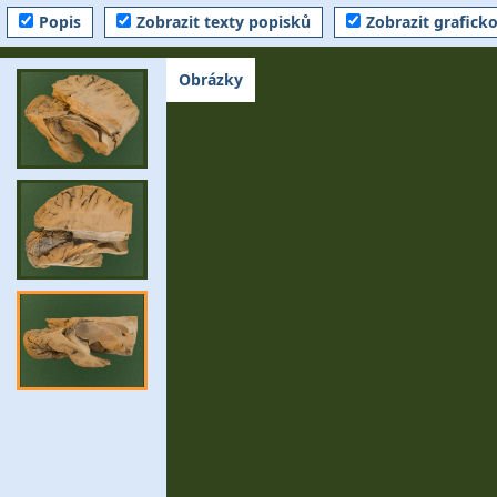
Popis
Zobrazit texty popisků
Zobrazit grafick
Obrázky