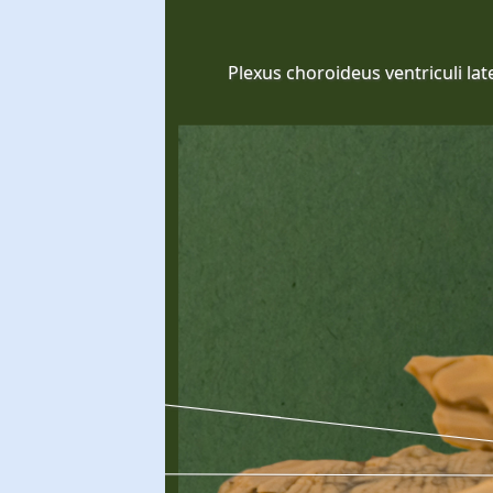
Plexus choroideus ventriculi late
Calcar avis
cornu posterius