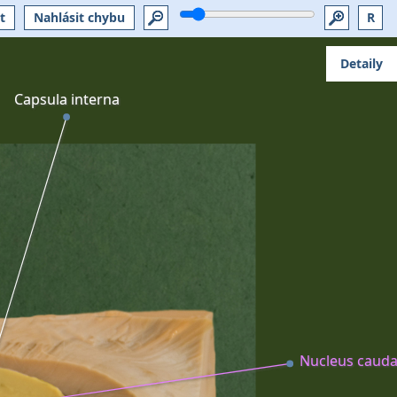
t
Nahlásit chybu
R
Detaily
Capsula interna
Nucleus cauda