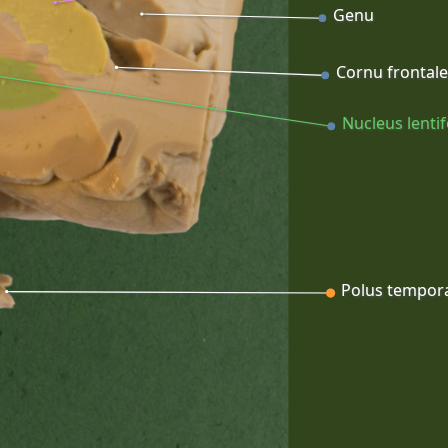
Genu
Cornu frontale
Nucleus lenti
Polus tempora