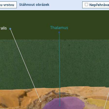
Stáhnout obrázek
ou vrstvu
Nepřehráva
Thalamus
alis