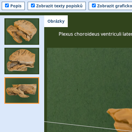
Popis
Zobrazit texty popisků
Zobrazit grafick
Obrázky
Plexus choroideus ventriculi later
Calcar avis