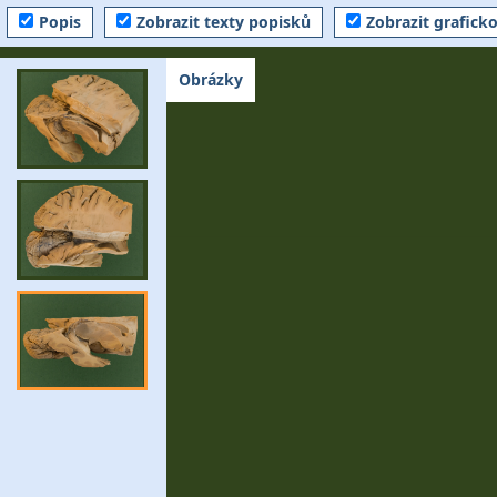
Popis
Zobrazit texty popisků
Zobrazit grafick
Obrázky