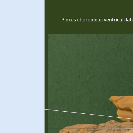
Plexus choroideus ventriculi late
Calcar avis
cornu posterius