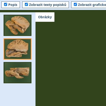
Popis
Zobrazit texty popisků
Zobrazit grafick
Obrázky