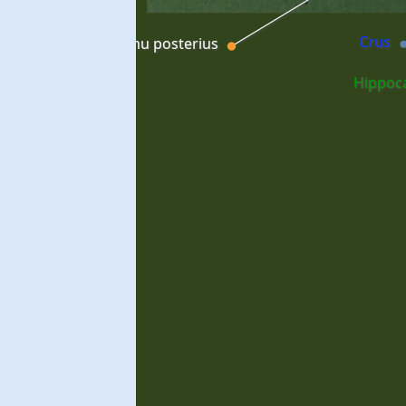
Crus
ornu occipitale; cornu posterius
Hippoc