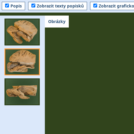
Popis
Zobrazit texty popisků
Zobrazit grafick
Obrázky