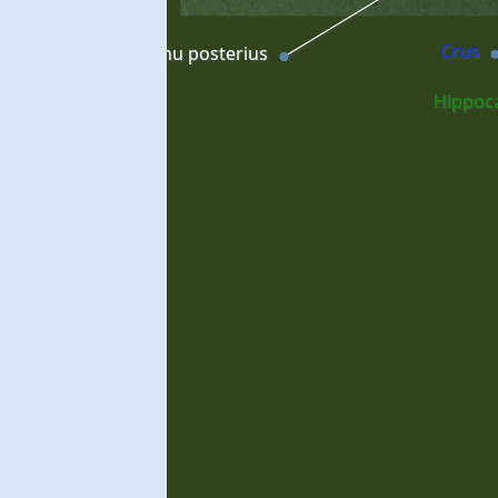
Crus
ornu occipitale; cornu posterius
Hippoc